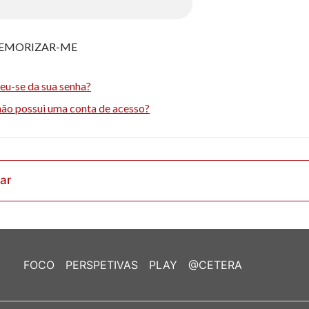
EMORIZAR-ME
eu-se da sua senha?
não possui uma conta de acesso?
rar
FOCO
PERSPETIVAS
PLAY
@CETERA