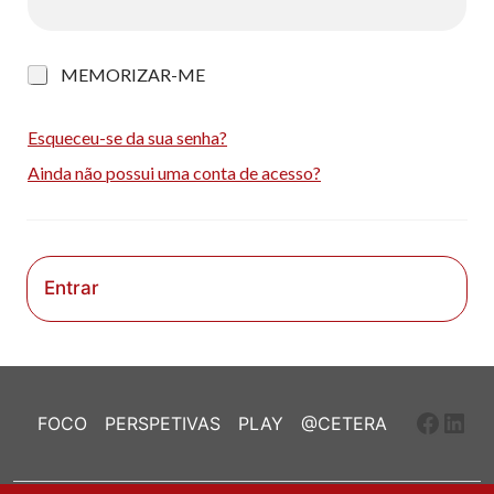
M
MEMORIZAR-ME
e
m
o
Esqueceu-se da sua senha?
r
Ainda não possui uma conta de acesso?
i
z
a
r
-
m
Entrar
e
Faceb
Link
FOCO
PERSPETIVAS
PLAY
@CETERA