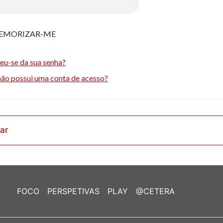
EMORIZAR-ME
eu-se da sua senha?
não possui uma conta de acesso?
rar
FOCO
PERSPETIVAS
PLAY
@CETERA