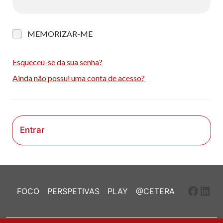
M
MEMORIZAR-ME
e
m
o
Esqueceu-se da sua senha?
r
Ainda não possui uma conta de acesso?
i
z
a
r
-
m
Entrar
e
Faceb
Link
FOCO
PERSPETIVAS
PLAY
@CETERA