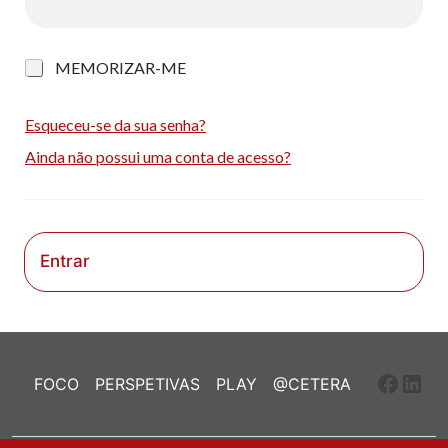
M
MEMORIZAR-ME
e
m
o
Esqueceu-se da sua senha?
r
Ainda não possui uma conta de acesso?
i
z
a
r
-
m
Entrar
e
Faceb
Link
FOCO
PERSPETIVAS
PLAY
@CETERA