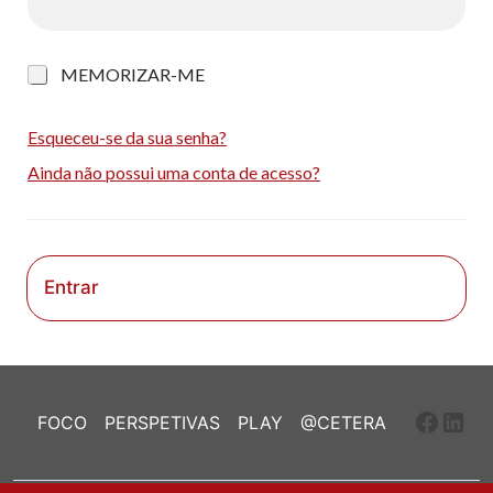
M
MEMORIZAR-ME
e
m
o
Esqueceu-se da sua senha?
r
Ainda não possui uma conta de acesso?
i
z
a
r
-
m
Entrar
e
Faceb
Link
FOCO
PERSPETIVAS
PLAY
@CETERA