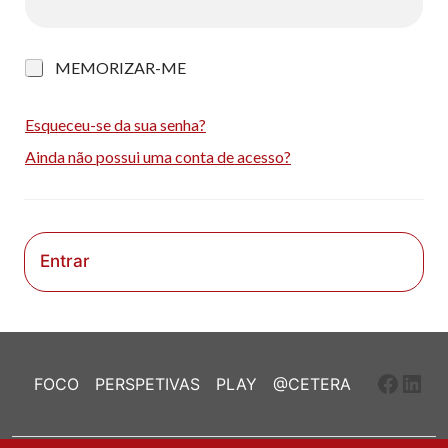
M
MEMORIZAR-ME
e
m
o
Esqueceu-se da sua senha?
r
Ainda não possui uma conta de acesso?
i
z
a
r
-
m
Entrar
e
Faceb
Link
FOCO
PERSPETIVAS
PLAY
@CETERA