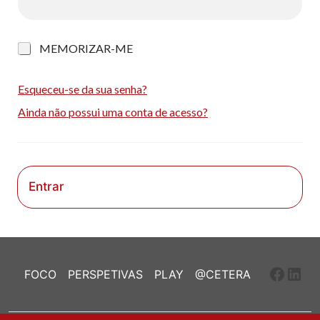
M
MEMORIZAR-ME
e
m
o
Esqueceu-se da sua senha?
r
Ainda não possui uma conta de acesso?
i
z
a
r
-
m
Entrar
e
Faceb
Link
FOCO
PERSPETIVAS
PLAY
@CETERA