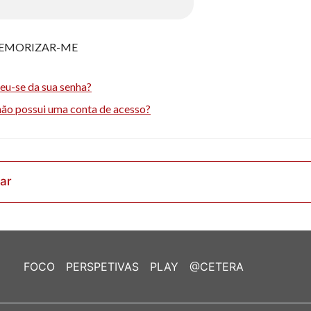
EMORIZAR-ME
eu-se da sua senha?
não possui uma conta de acesso?
rar
FOCO
PERSPETIVAS
PLAY
@CETERA