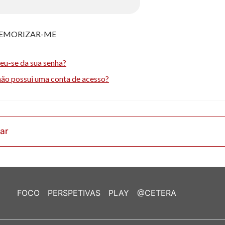
EMORIZAR-ME
eu-se da sua senha?
não possui uma conta de acesso?
rar
FOCO
PERSPETIVAS
PLAY
@CETERA