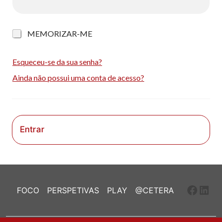
M
MEMORIZAR-ME
e
m
o
Esqueceu-se da sua senha?
r
Ainda não possui uma conta de acesso?
i
z
a
r
-
m
Entrar
e
Faceb
Link
FOCO
PERSPETIVAS
PLAY
@CETERA