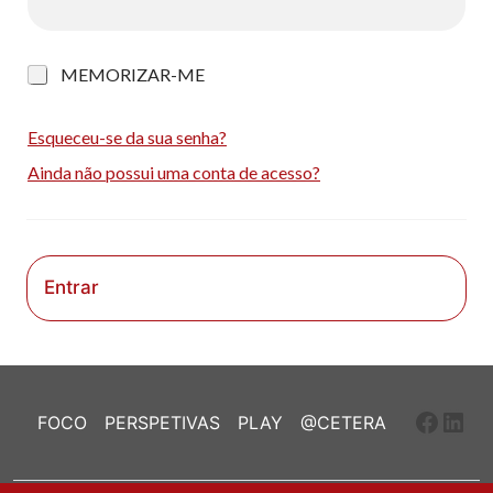
M
MEMORIZAR-ME
e
m
o
Esqueceu-se da sua senha?
r
Ainda não possui uma conta de acesso?
i
z
a
r
-
m
Entrar
e
Faceb
Link
FOCO
PERSPETIVAS
PLAY
@CETERA