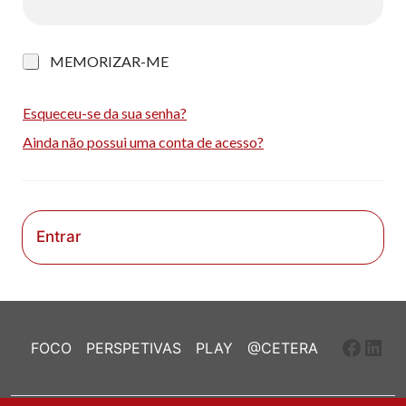
M
MEMORIZAR-ME
e
m
o
Esqueceu-se da sua senha?
r
Ainda não possui uma conta de acesso?
i
z
a
r
-
m
Entrar
e
Faceb
Link
FOCO
PERSPETIVAS
PLAY
@CETERA