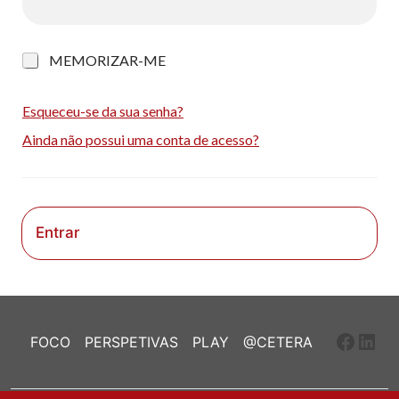
M
MEMORIZAR-ME
e
m
o
Esqueceu-se da sua senha?
r
Ainda não possui uma conta de acesso?
i
z
a
r
-
m
Entrar
e
Faceb
Link
FOCO
PERSPETIVAS
PLAY
@CETERA