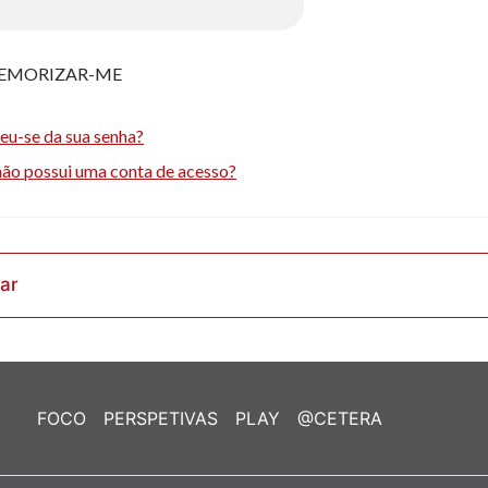
EMORIZAR-ME
eu-se da sua senha?
não possui uma conta de acesso?
rar
FOCO
PERSPETIVAS
PLAY
@CETERA