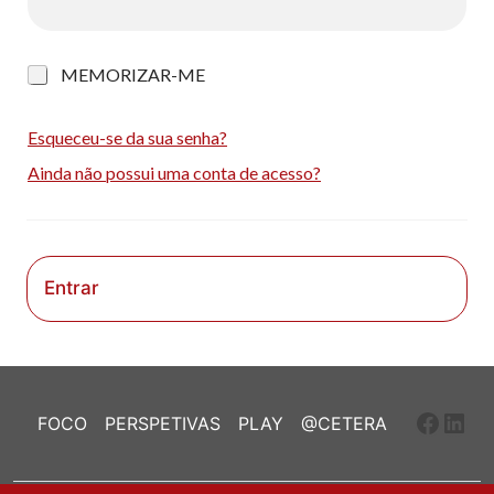
M
MEMORIZAR-ME
e
m
o
Esqueceu-se da sua senha?
r
Ainda não possui uma conta de acesso?
i
z
a
r
-
m
Entrar
e
Faceb
Link
FOCO
PERSPETIVAS
PLAY
@CETERA