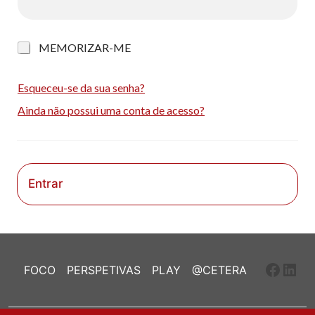
M
MEMORIZAR-ME
e
m
o
Esqueceu-se da sua senha?
r
Ainda não possui uma conta de acesso?
i
z
a
r
-
m
Entrar
e
Faceb
Link
FOCO
PERSPETIVAS
PLAY
@CETERA