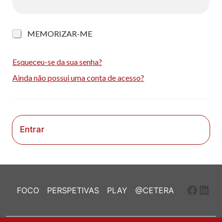
M
MEMORIZAR-ME
e
m
o
Esqueceu-se da sua senha?
r
Ainda não possui uma conta de acesso?
i
z
a
r
-
m
Entrar
e
Faceb
Link
FOCO
PERSPETIVAS
PLAY
@CETERA