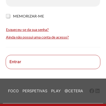
M
MEMORIZAR-ME
e
m
o
Esqueceu-se da sua senha?
r
Ainda não possui uma conta de acesso?
i
z
a
r
-
m
Entrar
e
Faceb
Link
FOCO
PERSPETIVAS
PLAY
@CETERA