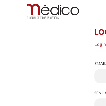
Jornal Médico
Médico – O Jornal de Todos os Médicos. Onde as
Skip
LO
to
content
Login
EMAI
SENH