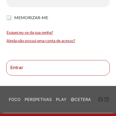
M
MEMORIZAR-ME
e
m
o
Esqueceu-se da sua senha?
r
Ainda não possui uma conta de acesso?
i
z
a
r
-
m
Entrar
e
Faceb
Link
FOCO
PERSPETIVAS
PLAY
@CETERA