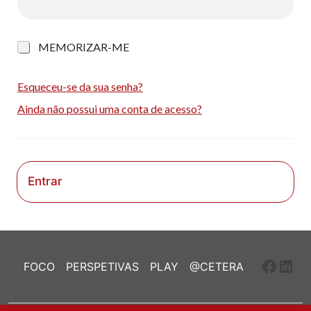
M
MEMORIZAR-ME
e
m
o
Esqueceu-se da sua senha?
r
Ainda não possui uma conta de acesso?
i
z
a
r
-
m
Entrar
e
Faceb
Link
FOCO
PERSPETIVAS
PLAY
@CETERA