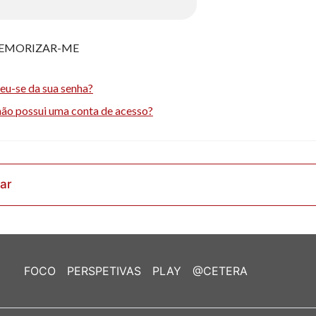
EMORIZAR-ME
eu-se da sua senha?
não possui uma conta de acesso?
rar
FOCO
PERSPETIVAS
PLAY
@CETERA