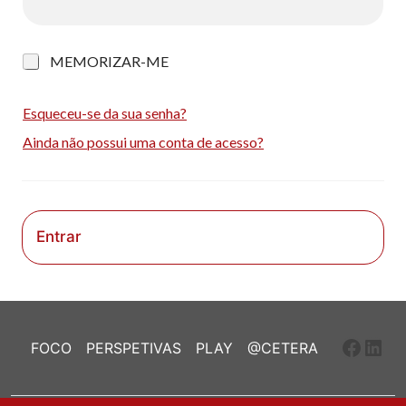
M
MEMORIZAR-ME
e
m
o
Esqueceu-se da sua senha?
r
Ainda não possui uma conta de acesso?
i
z
a
r
-
m
Entrar
e
Faceb
Link
FOCO
PERSPETIVAS
PLAY
@CETERA