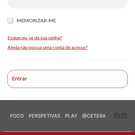
M
MEMORIZAR-ME
e
m
o
Esqueceu-se da sua senha?
r
Ainda não possui uma conta de acesso?
i
z
a
r
-
m
Entrar
e
Faceb
Link
FOCO
PERSPETIVAS
PLAY
@CETERA