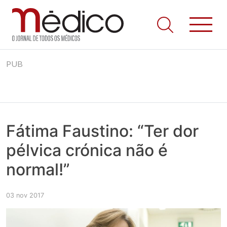
Jornal Médico
Médico – O Jornal de Todos os Médicos. Onde as notícias
Skip
realmente contam! Tudo o que se passa na Saúde!
PUB
to
content
Fátima Faustino: “Ter dor
pélvica crónica não é
normal!”
03 nov 2017