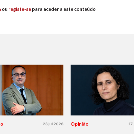
n
ou
registe-se
para aceder a este conteúdo
ão
Opinião
23 jul 2026
17