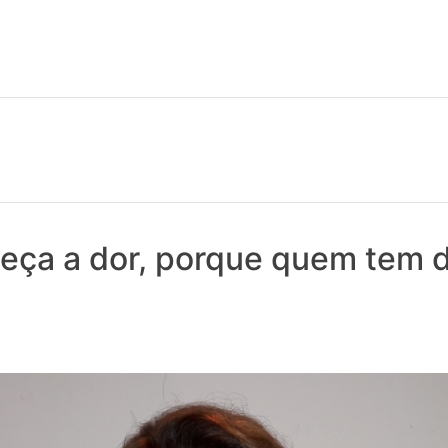
 notícias realmente contam! Tudo o que se passa na Saúde!
eça a dor, porque quem tem 