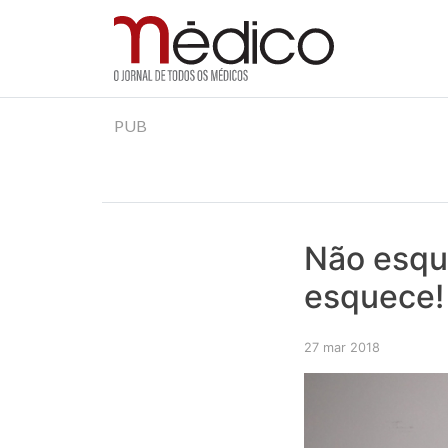
Jornal Médico
Médico – O Jornal de Todos os Médicos. Onde as
Skip
PUB
to
content
Não esqu
esquece!
27 mar 2018