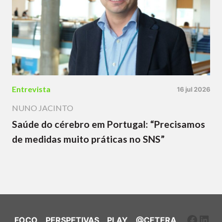
Entrevista
16 jul 2026
NUNO JACINTO
Saúde do cérebro em Portugal: “Precisamos
de medidas muito práticas no SNS”
Faceb
Link
FOCO
PERSPETIVAS
PLAY
@CETERA