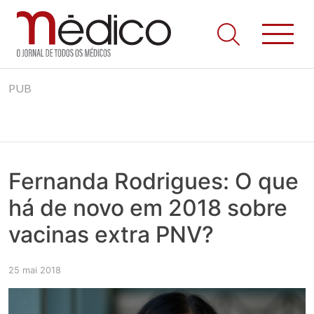
Jornal Médico
Médico – O Jornal de Todos os Médicos. Onde as notícias
Skip
realmente contam! Tudo o que se passa na Saúde!
PUB
to
content
Fernanda Rodrigues: O que
há de novo em 2018 sobre
vacinas extra PNV?
25 mai 2018