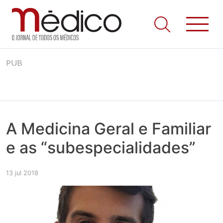
Jornal Médico
Médico – O Jornal de Todos os Médicos. Onde as notícias
Skip
realmente contam! Tudo o que se passa na Saúde!
PUB
to
content
A Medicina Geral e Familiar
e as “subespecialidades”
13 jul 2018