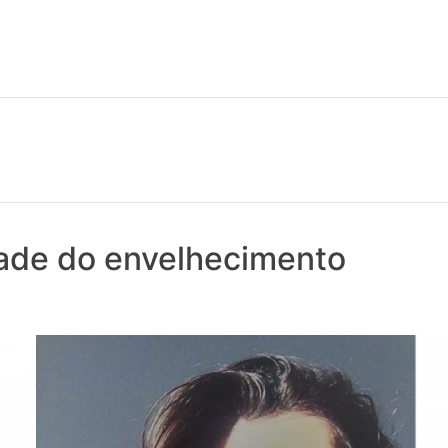
 notícias realmente contam! Tudo o que se passa na Saúde!
dade do envelhecimento