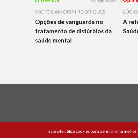
05 ago 2026
VICTOR AMORIM RODRIGUES
LÚCIO
Opções de vanguarda no
A ref
tratamento de distúrbios da
Saúde
saúde mental
Ficha Técnica e Estatuto Editorial
Política 
Este site utiliza cookies para permitir uma melhor 