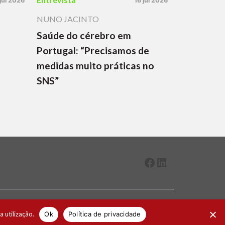
 jul 2026
16 jul 2026
NUNO JACINTO
Saúde do cérebro em
Portugal: “Precisamos de
medidas muito práticas no
SNS”
Facebook
LinkedIn
2026 ® Todos os direitos reservados
a utilização.
Ok
Política de privacidade