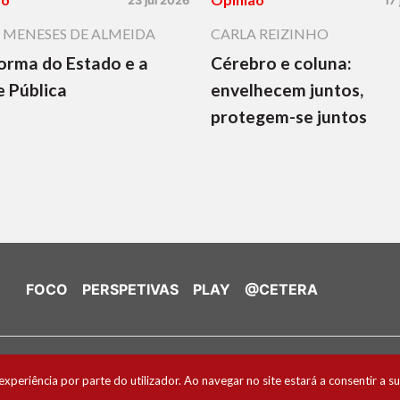
23 jul 2026
17
 MENESES DE ALMEIDA
CARLA REIZINHO
orma do Estado e a
Cérebro e coluna:
 Pública
envelhecem juntos,
protegem-se juntos
FOCO
PERSPETIVAS
PLAY
@CETERA
de Cookies
experiência por parte do utilizador. Ao navegar no site estará a consentir a su