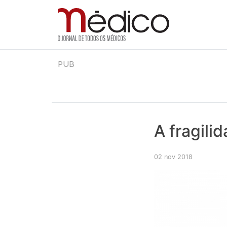
Jornal Médico
Médico – O Jornal de Todos os Médicos. Onde as
Skip
PUB
to
content
A fragili
02 nov 2018