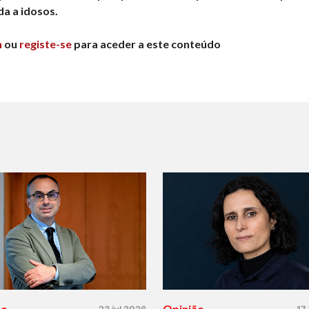
a a idosos.
n
ou
registe-se
para aceder a este conteúdo
ão
Opinião