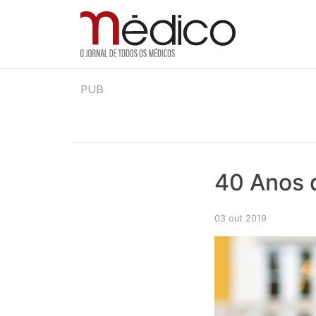
Jornal Médico
Médico – O Jornal de Todos os Médicos. Onde as
Skip
PUB
to
content
40 Anos 
03 out 2019