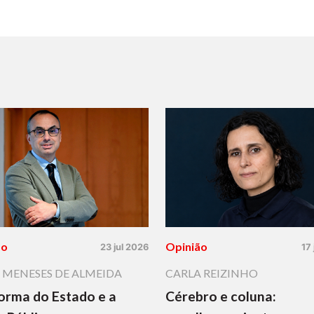
ão
Opinião
23 jul 2026
17
 MENESES DE ALMEIDA
CARLA REIZINHO
orma do Estado e a
Cérebro e coluna: