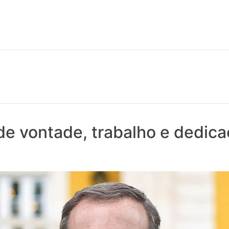
 notícias realmente contam! Tudo o que se passa na Saúde!
de vontade, trabalho e dedic