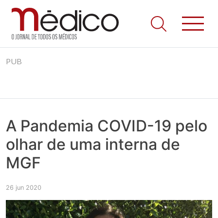
Jornal Médico
Médico – O Jornal de Todos os Médicos. Onde as notícias
Skip
realmente contam! Tudo o que se passa na Saúde!
PUB
to
content
A Pandemia COVID-19 pelo
olhar de uma interna de
MGF
26 jun 2020