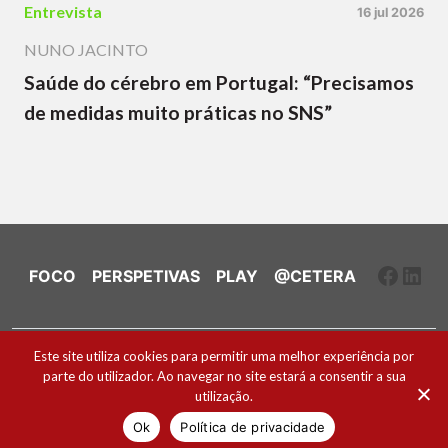
Entrevista
16 jul 2026
NUNO JACINTO
Saúde do cérebro em Portugal: “Precisamos
de medidas muito práticas no SNS”
Faceb
Link
FOCO
PERSPETIVAS
PLAY
@CETERA
Ficha Técnica e Estatuto Editorial
Este site utiliza cookies para permitir uma melhor experiência por
parte do utilizador. Ao navegar no site estará a consentir a sua
Política de Cookies
utilização.
2026 ® Todos os direitos reservados
Ok
Política de privacidade