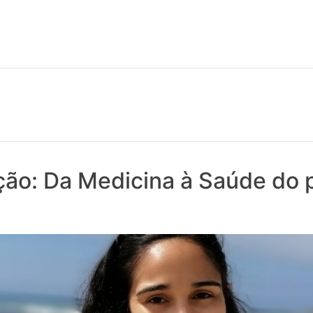
 notícias realmente contam! Tudo o que se passa na Saúde!
ção: Da Medicina à Saúde do 