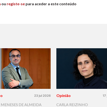
n
ou
registe-se
para aceder a este conteúdo
ão
Opinião
23 jul 2026
17
 MENESES DE ALMEIDA
CARLA REIZINHO