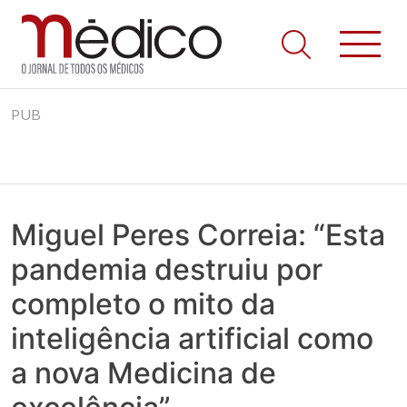
Jornal Médico
Médico – O Jornal de Todos os Médicos. Onde as notícias
Skip
realmente contam! Tudo o que se passa na Saúde!
PUB
to
content
Miguel Peres Correia: “Esta
pandemia destruiu por
completo o mito da
inteligência artificial como
a nova Medicina de