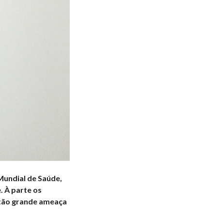
undial de Saúde,
. À parte os
 tão grande ameaça