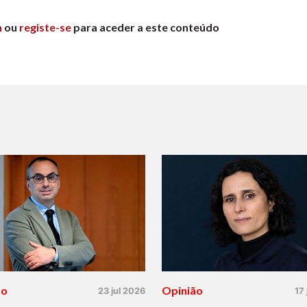
n
ou
registe-se
para aceder a este conteúdo
ão
Opinião
23 jul 2026
17