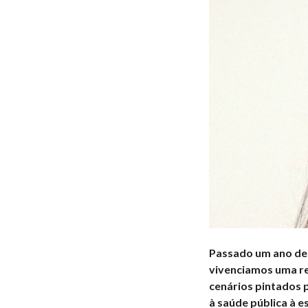
Passado um ano des
vivenciamos uma re
cenários pintados 
à saúde pública à e