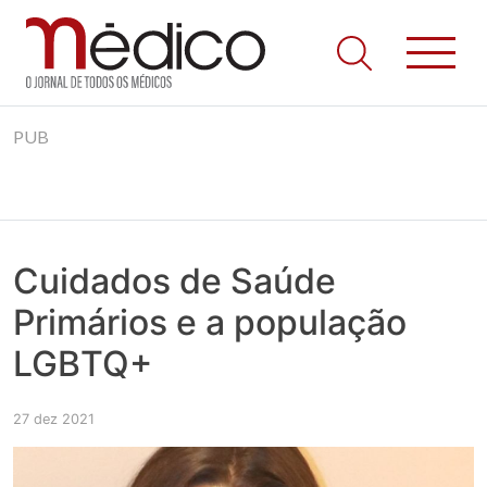
Jornal Médico
Médico – O Jornal de Todos os Médicos. Onde as notícias
Skip
realmente contam! Tudo o que se passa na Saúde!
PUB
to
content
Cuidados de Saúde
Primários e a população
LGBTQ+
27 dez 2021