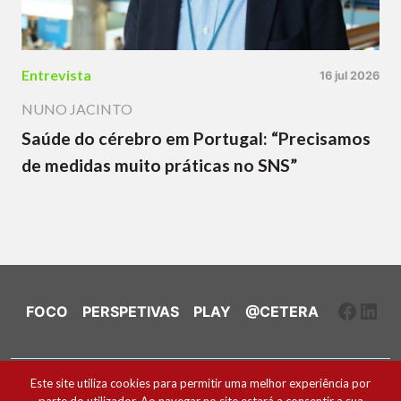
Entrevista
16 jul 2026
NUNO JACINTO
Saúde do cérebro em Portugal: “Precisamos
de medidas muito práticas no SNS”
Faceb
Link
FOCO
PERSPETIVAS
PLAY
@CETERA
Ficha Técnica e Estatuto Editorial
Este site utiliza cookies para permitir uma melhor experiência por