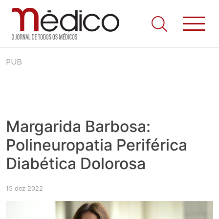
Jornal Médico
Médico – O Jornal de Todos os Médicos. Onde as notícias
Skip
realmente contam! Tudo o que se passa na Saúde!
PUB
to
content
Margarida Barbosa:
Polineuropatia Periférica
Diabética Dolorosa
15 dez 2022