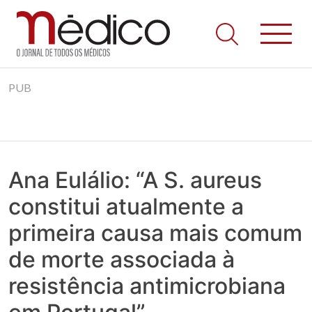
Jornal Médico
Médico – O Jornal de Todos os Médicos. Onde as notícias
Skip
realmente contam! Tudo o que se passa na Saúde!
PUB
to
content
Ana Eulálio: “A S. aureus
constitui atualmente a
primeira causa mais comum
de morte associada à
resistência antimicrobiana