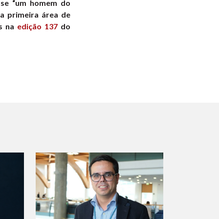
ra-se “um homem do
na primeira área de
is na
edição 137
do