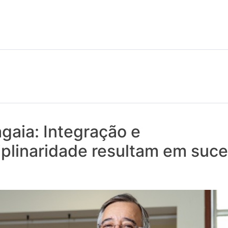
 notícias realmente contam! Tudo o que se passa na Saúde!
gaia: Integração e
iplinaridade resultam em suc