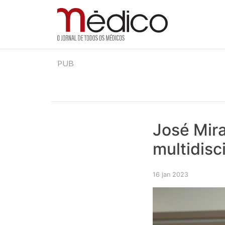
Jornal Médico
Médico – O Jornal de Todos os Médicos. Onde as
Skip
PUB
to
content
José Mira
multidisc
16 jan 2023