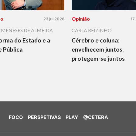
ão
Opinião
23 jul 2026
17
 MENESES DE ALMEIDA
CARLA REIZINHO
orma do Estado e a
Cérebro e coluna:
 Pública
envelhecem juntos,
protegem-se juntos
FOCO
PERSPETIVAS
PLAY
@CETERA