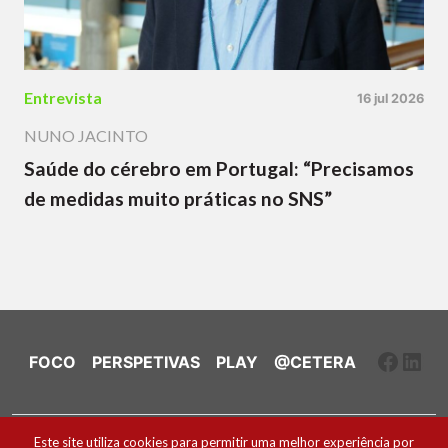
Entrevista
16 jul 2026
NUNO JACINTO
Saúde do cérebro em Portugal: “Precisamos
de medidas muito práticas no SNS”
Faceb
Link
FOCO
PERSPETIVAS
PLAY
@CETERA
Ficha Técnica e Estatuto Editorial
Este site utiliza cookies para permitir uma melhor experiência por