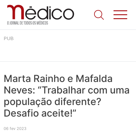
Jornal Médico
Médico – O Jornal de Todos os Médicos. Onde as notícias
Skip
realmente contam! Tudo o que se passa na Saúde!
PUB
to
content
Marta Rainho e Mafalda
Neves: “Trabalhar com uma
população diferente?
Desafio aceite!”
06 fev 2023