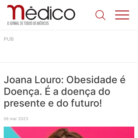
Jornal Médico
Médico – O Jornal de Todos os Médicos. Onde as notícias
Skip
realmente contam! Tudo o que se passa na Saúde!
PUB
to
content
Joana Louro: Obesidade é
Doença. É a doença do
presente e do futuro!
06 mar 2023