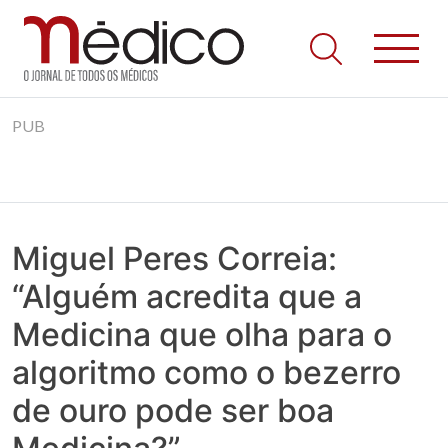
Jornal Médico
Médico – O Jornal de Todos os Médicos. Onde as notícias
Skip
realmente contam! Tudo o que se passa na Saúde!
PUB
to
content
Miguel Peres Correia:
“Alguém acredita que a
Medicina que olha para o
algoritmo como o bezerro
de ouro pode ser boa