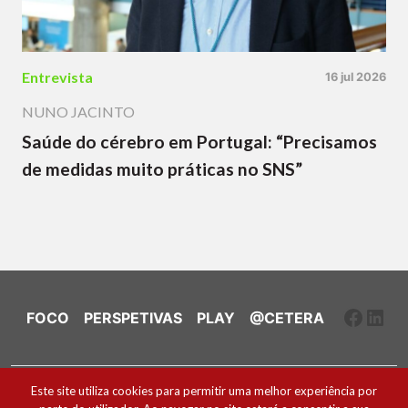
Entrevista
16 jul 2026
NUNO JACINTO
Saúde do cérebro em Portugal: “Precisamos
de medidas muito práticas no SNS”
Faceb
Link
FOCO
PERSPETIVAS
PLAY
@CETERA
Ficha Técnica e Estatuto Editorial
Este site utiliza cookies para permitir uma melhor experiência por