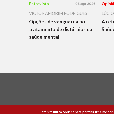
Entrevista
Opini
05 ago 2026
VICTOR AMORIM RODRIGUES
LÚCIO
Opções de vanguarda no
A ref
tratamento de distúrbios da
Saúde
saúde mental
Ficha Técnica e Estatuto Editorial
Política 
Este site utiliza cookies para permitir uma melhor 