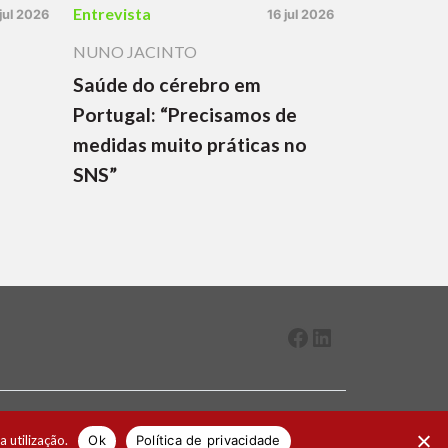
Entrevista
 jul 2026
16 jul 2026
NUNO JACINTO
Saúde do cérebro em
Portugal: “Precisamos de
medidas muito práticas no
SNS”
Facebook
LinkedIn
2026 ® Todos os direitos reservados
a utilização.
Ok
Política de privacidade