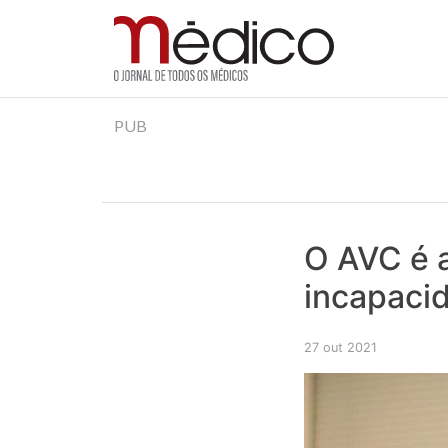
Jornal Médico
Médico – O Jornal de Todos os Médicos. Onde as
Skip
PUB
to
content
O AVC é a
incapaci
27 out 2021