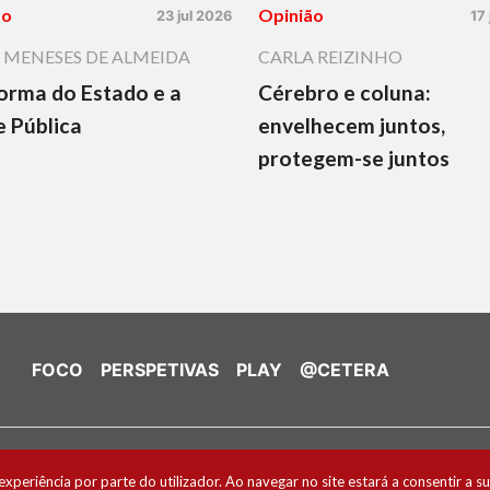
ão
Opinião
23 jul 2026
17
 MENESES DE ALMEIDA
CARLA REIZINHO
orma do Estado e a
Cérebro e coluna:
 Pública
envelhecem juntos,
protegem-se juntos
FOCO
PERSPETIVAS
PLAY
@CETERA
de Cookies
experiência por parte do utilizador. Ao navegar no site estará a consentir a su