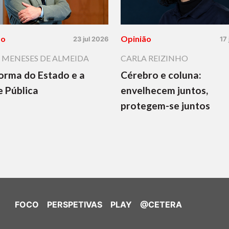
ão
Opinião
23 jul 2026
17
 MENESES DE ALMEIDA
CARLA REIZINHO
orma do Estado e a
Cérebro e coluna:
 Pública
envelhecem juntos,
protegem-se juntos
FOCO
PERSPETIVAS
PLAY
@CETERA