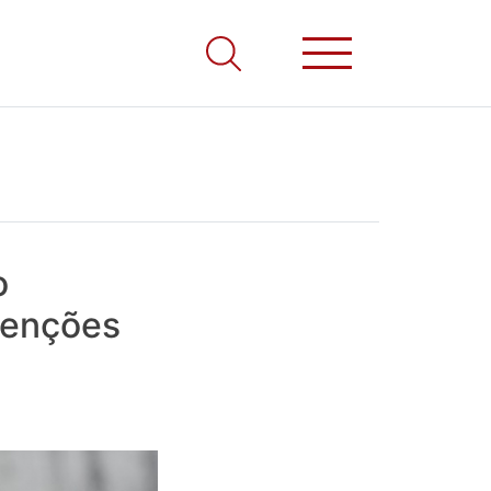
o
evenções