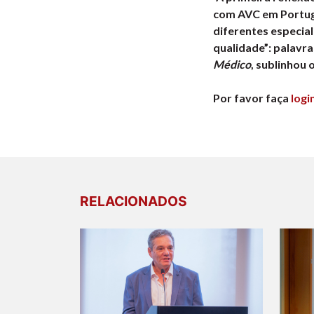
com AVC em Portuga
diferentes especia
qualidade”: palavr
Médico
, sublinhou
Por favor faça
logi
RELACIONADOS