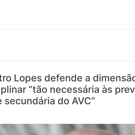
 notícias realmente contam! Tudo o que se passa na Saúde!
tro Lopes defende a dimensã
iplinar “tão necessária às pr
e secundária do AVC”