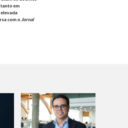
 tanto em
 elevada
ersa com o
Jornal