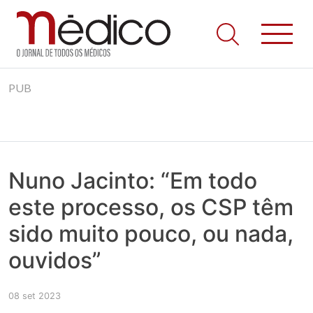
Jornal Médico
Médico – O Jornal de Todos os Médicos. Onde as notícias
Skip
realmente contam! Tudo o que se passa na Saúde!
PUB
to
content
Nuno Jacinto: “Em todo
este processo, os CSP têm
sido muito pouco, ou nada,
ouvidos”
08 set 2023