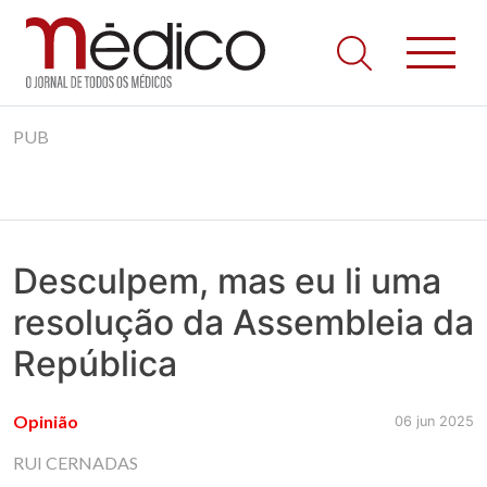
Jornal Médico
Médico – O Jornal de Todos os Médicos. Onde as notícias
Skip
realmente contam! Tudo o que se passa na Saúde!
PUB
to
content
Desculpem, mas eu li uma
resolução da Assembleia da
República
Opinião
06 jun 2025
RUI CERNADAS