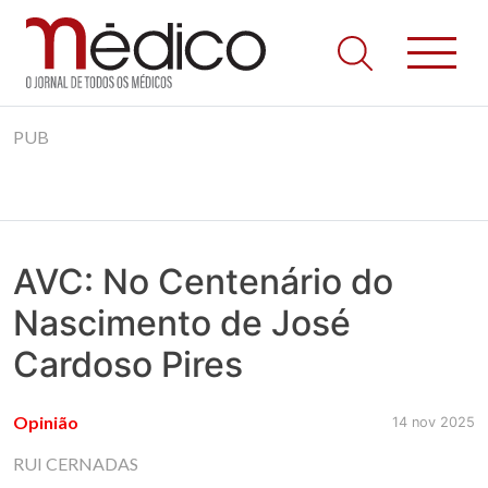
Jornal Médico
Médico – O Jornal de Todos os Médicos. Onde as notícias
Skip
realmente contam! Tudo o que se passa na Saúde!
PUB
to
content
AVC: No Centenário do
Nascimento de José
Cardoso Pires
Opinião
14 nov 2025
RUI CERNADAS