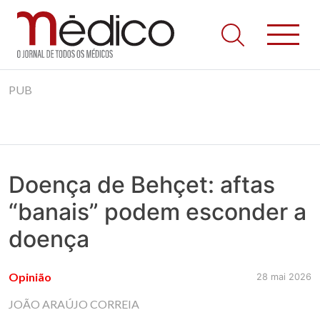
Jornal Médico
Médico – O Jornal de Todos os Médicos. Onde as notícias
Skip
realmente contam! Tudo o que se passa na Saúde!
PUB
to
content
Doença de Behçet: aftas
“banais” podem esconder a
doença
Opinião
28 mai 2026
JOÃO ARAÚJO CORREIA