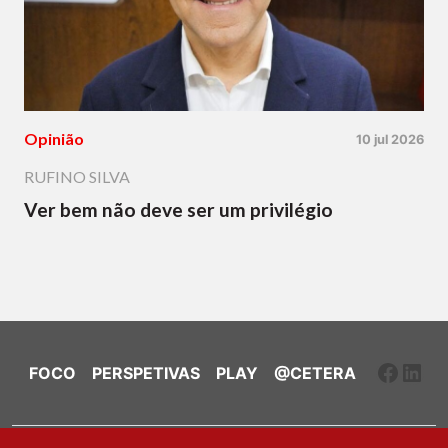
Opinião
10 jul 2026
RUFINO SILVA
Ver bem não deve ser um privilégio
Faceb
Link
FOCO
PERSPETIVAS
PLAY
@CETERA