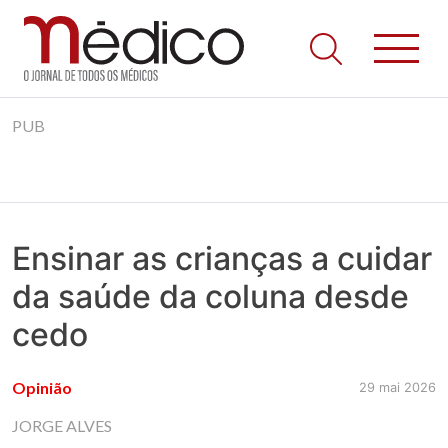
Jornal Médico
Médico – O Jornal de Todos os Médicos. Onde as notícias
Skip
realmente contam! Tudo o que se passa na Saúde!
PUB
to
content
Ensinar as crianças a cuidar
da saúde da coluna desde
cedo
Opinião
29 mai 2026
JORGE ALVES