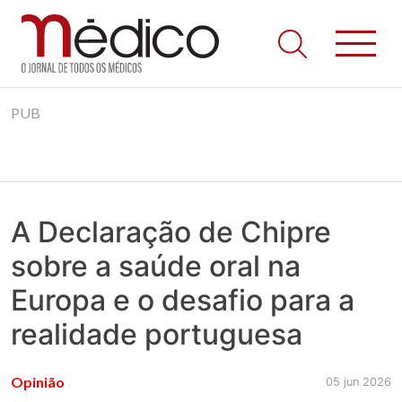
Jornal Médico
Médico – O Jornal de Todos os Médicos. Onde as notícias
Skip
realmente contam! Tudo o que se passa na Saúde!
PUB
to
content
A Declaração de Chipre
sobre a saúde oral na
Europa e o desafio para a
realidade portuguesa
Opinião
05 jun 2026